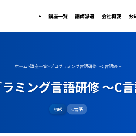
講座一覧
講師派遣
会社概要
お
ホーム
>
講座一覧
>
プログラミング言語研修 〜C言語編〜
ラミング言語研修 〜C
初級
C言語