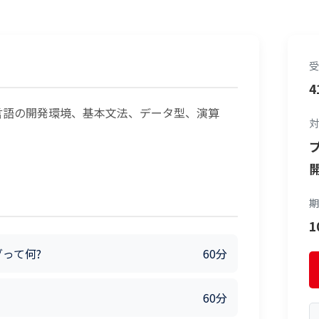
受
4
言語の開発環境、基本文法、データ型、演算
対
期
って何?
60分
60分