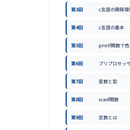
第3回
c言語の開発環
第4回
c言語の基本
第5回
printf関数
第6回
プリプロセッ
第7回
変数と型
第8回
scanf関数
第9回
定数とは