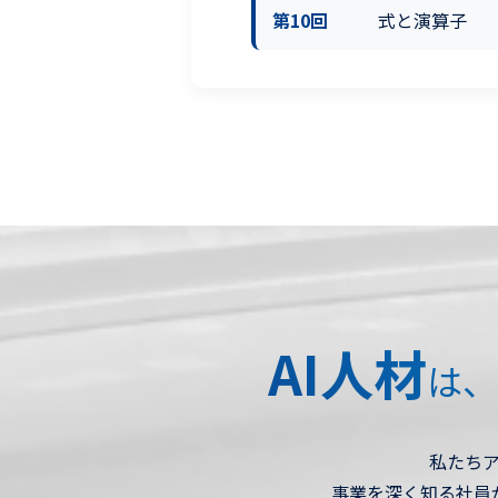
第10回
式と演算子
AI人材
は、
私たち
事業を深く知る社員