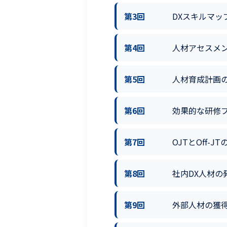
第3回
DXスキルマッ
第4回
人材アセスメ
第5回
人材育成計画
第6回
効果的な研修
第7回
OJTとOff-J
第8回
社内DX人材の
第9回
外部人材の獲