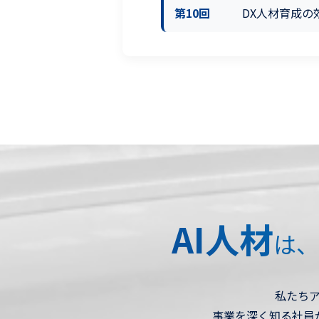
第10回
DX人材育成の
AI人材
は、
私たち
事業を深く知る社員