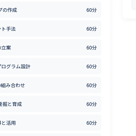
プの作成
60分
ント手法
60分
の立案
60分
プログラム設計
60分
Tの組み合わせ
60分
発掘と育成
60分
得と活用
60分