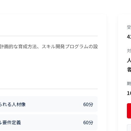
受
4
と計画的な育成方法、スキル開発プログラムの設
対
期
られる人材像
60分
ル要件定義
60分